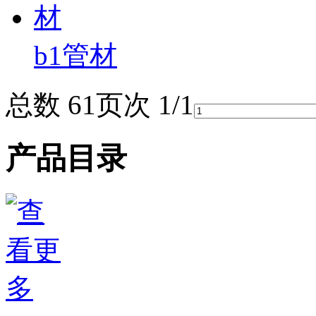
b1管材
总数 6
1
页次 1/1
产品目录