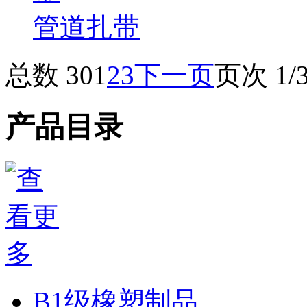
管道扎带
总数 30
1
2
3
下一页
页次 1/
产品目录
B1级橡塑制品